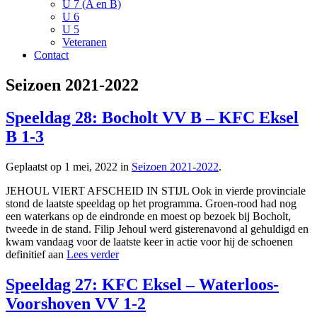
U 7 (A en B)
U 6
U 5
Veteranen
Contact
Seizoen 2021-2022
Speeldag 28: Bocholt VV B – KFC Eksel
B 1-3
Geplaatst op 1 mei, 2022 in
Seizoen 2021-2022
.
JEHOUL VIERT AFSCHEID IN STIJL Ook in vierde provinciale
stond de laatste speeldag op het programma. Groen-rood had nog
een waterkans op de eindronde en moest op bezoek bij Bocholt,
tweede in de stand. Filip Jehoul werd gisterenavond al gehuldigd en
kwam vandaag voor de laatste keer in actie voor hij de schoenen
definitief aan
Lees verder
Speeldag 27: KFC Eksel – Waterloos-
Voorshoven VV 1-2