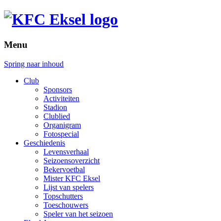
Menu
Spring naar inhoud
Club
Sponsors
Activiteiten
Stadion
Clublied
Organigram
Fotospecial
Geschiedenis
Levensverhaal
Seizoensoverzicht
Bekervoetbal
Mister KFC Eksel
Lijst van spelers
Topschutters
Toeschouwers
Speler van het seizoen