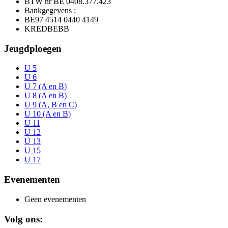
BTW nr BE 0408.377.423
Bankgegevens :
BE97 4514 0440 4149
KREDBEBB
Jeugdploegen
U 5
U 6
U 7 (A en B)
U 8 (A en B)
U 9 (A, B en C)
U 10 (A en B)
U 11
U 12
U 13
U 15
U 17
Evenementen
Geen evenementen
Volg ons: