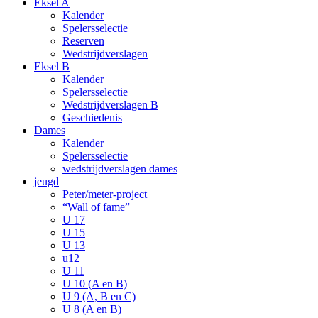
Eksel A
Kalender
Spelersselectie
Reserven
Wedstrijdverslagen
Eksel B
Kalender
Spelersselectie
Wedstrijdverslagen B
Geschiedenis
Dames
Kalender
Spelersselectie
wedstrijdverslagen dames
jeugd
Peter/meter-project
“Wall of fame”
U 17
U 15
U 13
u12
U 11
U 10 (A en B)
U 9 (A, B en C)
U 8 (A en B)