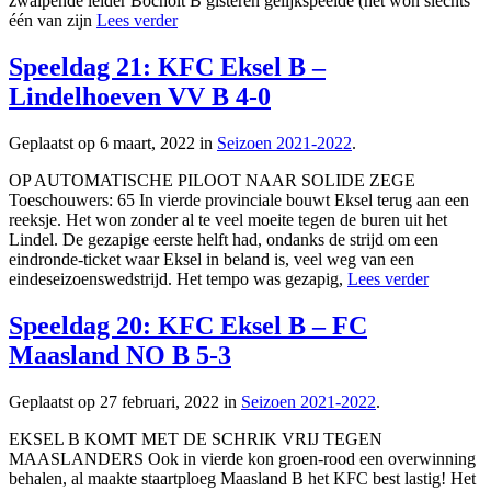
zwalpende leider Bocholt B gisteren gelijkspeelde (het won slechts
één van zijn
Lees verder
Speeldag 21: KFC Eksel B –
Lindelhoeven VV B 4-0
Geplaatst op 6 maart, 2022 in
Seizoen 2021-2022
.
OP AUTOMATISCHE PILOOT NAAR SOLIDE ZEGE
Toeschouwers: 65 In vierde provinciale bouwt Eksel terug aan een
reeksje. Het won zonder al te veel moeite tegen de buren uit het
Lindel. De gezapige eerste helft had, ondanks de strijd om een
eindronde-ticket waar Eksel in beland is, veel weg van een
eindeseizoenswedstrijd. Het tempo was gezapig,
Lees verder
Speeldag 20: KFC Eksel B – FC
Maasland NO B 5-3
Geplaatst op 27 februari, 2022 in
Seizoen 2021-2022
.
EKSEL B KOMT MET DE SCHRIK VRIJ TEGEN
MAASLANDERS Ook in vierde kon groen-rood een overwinning
behalen, al maakte staartploeg Maasland B het KFC best lastig! Het