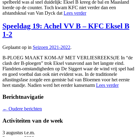
spelbeeld was al snel duidelijk: Eksel B kreeg de bal en Maasland
loerde op de counter. Toch kwam KFC niet verder dan een
afstandsknal van Van Dyck dat
Lees verder
Speeldag 19: Achel VV B – KFC Eksel B
1-2
Geplaatst op in
Seizoen 2021-2022
.
B-PLOEG MAAKT KOM-AF MET VERLIESREEKS(JE In “de
clash der B-ploegen” trok Eksel vanavond aan het langste eind.
Flandrien-omstandigheden op De Siggert waar de wind vrij spel had
en goed voetbal dan ook niet evident was. In de traditionele
aftastingsfase zorgde een gemiste bal van Bloemen voor het eerste
heet standje. Nadien werd het eerder kansenarm
Lees verder
Berichtnavigatie
←
Oudere berichten
Activiteiten van de week
3 augustus t.e.m.