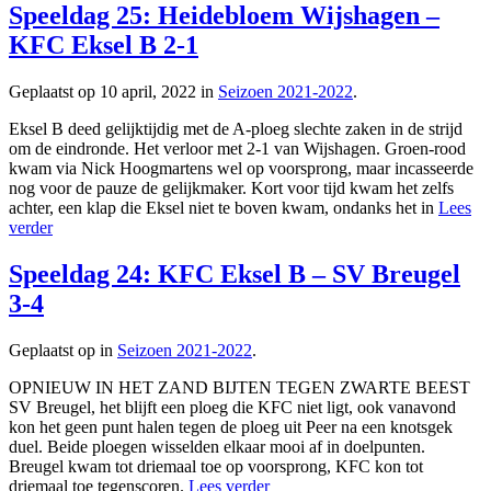
Speeldag 25: Heidebloem Wijshagen –
KFC Eksel B 2-1
Geplaatst op 10 april, 2022 in
Seizoen 2021-2022
.
Eksel B deed gelijktijdig met de A-ploeg slechte zaken in de strijd
om de eindronde. Het verloor met 2-1 van Wijshagen. Groen-rood
kwam via Nick Hoogmartens wel op voorsprong, maar incasseerde
nog voor de pauze de gelijkmaker. Kort voor tijd kwam het zelfs
achter, een klap die Eksel niet te boven kwam, ondanks het in
Lees
verder
Speeldag 24: KFC Eksel B – SV Breugel
3-4
Geplaatst op in
Seizoen 2021-2022
.
OPNIEUW IN HET ZAND BIJTEN TEGEN ZWARTE BEEST
SV Breugel, het blijft een ploeg die KFC niet ligt, ook vanavond
kon het geen punt halen tegen de ploeg uit Peer na een knotsgek
duel. Beide ploegen wisselden elkaar mooi af in doelpunten.
Breugel kwam tot driemaal toe op voorsprong, KFC kon tot
driemaal toe tegenscoren.
Lees verder