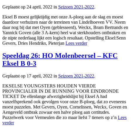
Geplaatst op 24 april, 2022 in
Seizoen 2021-2022
.
Eksel B moest gelijktijdig met onze A-ploeg aan de slag en moest
daardoor verhuizen naar de terreinen van Lindelhoeven VV. Neem
daar nog bij dat met Oyen (geblesseerd), Weckx, Bram Bertrands en
Yannick Goven (alle 3 A-kern) heel wat sterkhouders ontbraken en
de nipte nederlaag lijkt een logisch resultaat. Opstelling Eksel:Senn
Gevers, Dries Hendriks, Pieterjan
Lees verder
Speeldag 26: HO Molenbeersel – KFC
Eksel B 0-3
Geplaatst op 17 april, 2022 in
Seizoen 2021-2022
.
EKSELSE YOUNGSTERS HOUDEN VIERDE
PROVINCIALER IN DE RUNNING VOOR EINDRONDE
TICKET De ellenlange afwezigheidslijst bij Eksel A had
vanzelfsprekend ook gevolgen voor onze B-ploeg, dat zo eveneens
moest puzzelen. Met Gevers, Oyen, Cornelissen, Weckx, Goven en
Aengeveld ontbrak zowaar een halve ploeg aan certitudes.
Puzzelwerk voor Vermeulen die zo maar liefst 7 tieners op z’n
Lees
verder