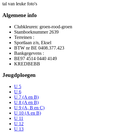
tal van leuke foto's
Algemene info
Clubkleuren: groen-rood-groen
Stamboeknummer 2639
Terreinen :
Sportlaan z/n, Eksel
BTW nr BE 0408.377.423
Bankgegevens :
BE97 4514 0440 4149
KREDBEBB
Jeugdploegen
U 5
U 6
U 7 (A en B)
U 8 (A en B)
U 9 (A, B en C)
U 10 (A en B)
U 11
U 12
U 13