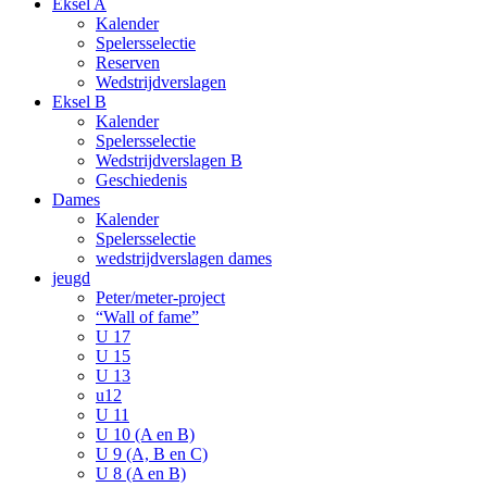
Eksel A
Kalender
Spelersselectie
Reserven
Wedstrijdverslagen
Eksel B
Kalender
Spelersselectie
Wedstrijdverslagen B
Geschiedenis
Dames
Kalender
Spelersselectie
wedstrijdverslagen dames
jeugd
Peter/meter-project
“Wall of fame”
U 17
U 15
U 13
u12
U 11
U 10 (A en B)
U 9 (A, B en C)
U 8 (A en B)