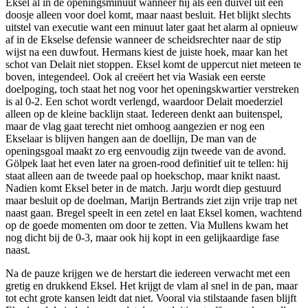
Eksel al in de openingsminuut wanneer hij als een duivel uit een
doosje alleen voor doel komt, maar naast besluit. Het blijkt slechts
uitstel van executie want een minuut later gaat het alarm al opnieuw
af in de Ekselse defensie wanneer de scheidsrechter naar de stip
wijst na een duwfout. Hermans kiest de juiste hoek, maar kan het
schot van Delait niet stoppen. Eksel komt de uppercut niet meteen te
boven, integendeel. Ook al creëert het via Wasiak een eerste
doelpoging, toch staat het nog voor het openingskwartier verstreken
is al 0-2. Een schot wordt verlengd, waardoor Delait moederziel
alleen op de kleine backlijn staat. Iedereen denkt aan buitenspel,
maar de vlag gaat terecht niet omhoog aangezien er nog een
Ekselaar is blijven hangen aan de doellijn, De man van de
openingsgoal maakt zo erg eenvoudig zijn tweede van de avond.
Gölpek laat het even later na groen-rood definitief uit te tellen: hij
staat alleen aan de tweede paal op hoekschop, maar knikt naast.
Nadien komt Eksel beter in de match. Jarju wordt diep gestuurd
maar besluit op de doelman, Marijn Bertrands ziet zijn vrije trap net
naast gaan. Bregel speelt in een zetel en laat Eksel komen, wachtend
op de goede momenten om door te zetten. Via Mullens kwam het
nog dicht bij de 0-3, maar ook hij kopt in een gelijkaardige fase
naast.
Na de pauze krijgen we de herstart die iedereen verwacht met een
gretig en drukkend Eksel. Het krijgt de vlam al snel in de pan, maar
tot echt grote kansen leidt dat niet. Vooral via stilstaande fasen blijft