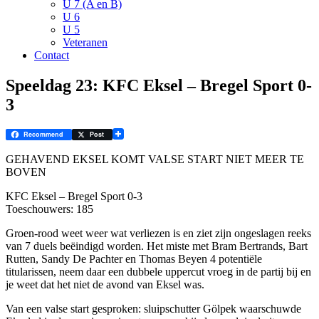
U 7 (A en B)
U 6
U 5
Veteranen
Contact
Speeldag 23: KFC Eksel – Bregel Sport 0-
3
Recommend
Post
GEHAVEND EKSEL KOMT VALSE START NIET MEER TE
BOVEN
KFC Eksel – Bregel Sport 0-3
Toeschouwers: 185
Groen-rood weet weer wat verliezen is en ziet zijn ongeslagen reeks
van 7 duels beëindigd worden. Het miste met Bram Bertrands, Bart
Rutten, Sandy De Pachter en Thomas Beyen 4 potentiële
titularissen, neem daar een dubbele uppercut vroeg in de partij bij en
je weet dat het niet de avond van Eksel was.
Van een valse start gesproken: sluipschutter Gölpek waarschuwde