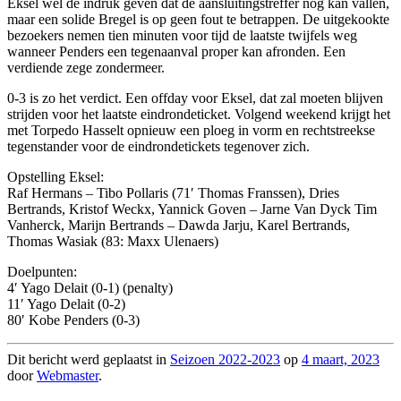
Eksel wel de indruk geven dat de aansluitingstreffer nog kan vallen,
maar een solide Bregel is op geen fout te betrappen. De uitgekookte
bezoekers nemen tien minuten voor tijd de laatste twijfels weg
wanneer Penders een tegenaanval proper kan afronden. Een
verdiende zege zondermeer.
0-3 is zo het verdict. Een offday voor Eksel, dat zal moeten blijven
strijden voor het laatste eindrondeticket. Volgend weekend krijgt het
met Torpedo Hasselt opnieuw een ploeg in vorm en rechtstreekse
tegenstander voor de eindrondetickets tegenover zich.
Opstelling Eksel:
Raf Hermans – Tibo Pollaris (71′ Thomas Franssen), Dries
Bertrands, Kristof Weckx, Yannick Goven – Jarne Van Dyck Tim
Vanherck, Marijn Bertrands – Dawda Jarju, Karel Bertrands,
Thomas Wasiak (83: Maxx Ulenaers)
Doelpunten:
4′ Yago Delait (0-1) (penalty)
11′ Yago Delait (0-2)
80′ Kobe Penders (0-3)
Dit bericht werd geplaatst in
Seizoen 2022-2023
op
4 maart, 2023
door
Webmaster
.