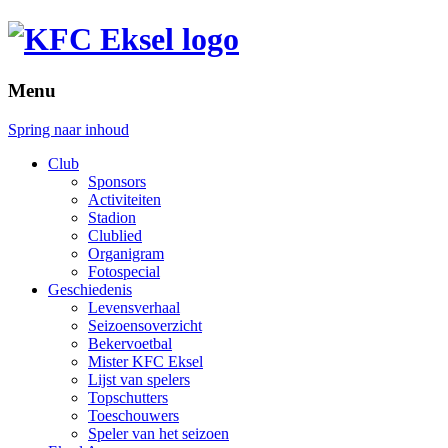
Menu
Spring naar inhoud
Club
Sponsors
Activiteiten
Stadion
Clublied
Organigram
Fotospecial
Geschiedenis
Levensverhaal
Seizoensoverzicht
Bekervoetbal
Mister KFC Eksel
Lijst van spelers
Topschutters
Toeschouwers
Speler van het seizoen