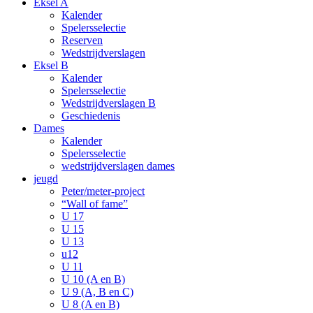
Eksel A
Kalender
Spelersselectie
Reserven
Wedstrijdverslagen
Eksel B
Kalender
Spelersselectie
Wedstrijdverslagen B
Geschiedenis
Dames
Kalender
Spelersselectie
wedstrijdverslagen dames
jeugd
Peter/meter-project
“Wall of fame”
U 17
U 15
U 13
u12
U 11
U 10 (A en B)
U 9 (A, B en C)
U 8 (A en B)