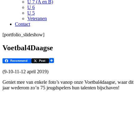
U 7 (A en B)
U 6
U 5
Veteranen
Contact
[portfolio_slideshow]
Voetbal4Daagse
Recommend
Post
(9-10-11-12 april 2019)
Geniet mee van enkele foto’s vanop onze Voetbal4daagse, waar dit
jaar wederom zo’n 75 jeugdspelers hun talenten bijschaven!