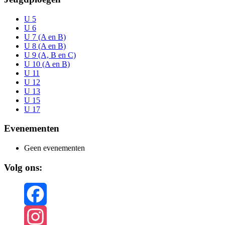
U 5
U 6
U 7 (A en B)
U 8 (A en B)
U 9 (A, B en C)
U 10 (A en B)
U 11
U 12
U 13
U 15
U 17
Evenementen
Geen evenementen
Volg ons:
Facebook