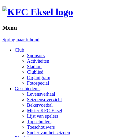
Menu
Spring naar inhoud
Club
Sponsors
Activiteiten
Stadion
Clublied
Organigram
Fotospecial
Geschiedenis
Levensverhaal
Seizoensoverzicht
Bekervoetbal
Mister KFC Eksel
Lijst van spelers
Topschutters
Toeschouwers
Speler van het seizoen