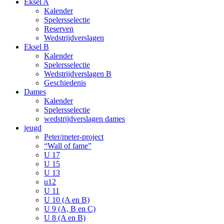
Eksel A
Kalender
Spelersselectie
Reserven
Wedstrijdverslagen
Eksel B
Kalender
Spelersselectie
Wedstrijdverslagen B
Geschiedenis
Dames
Kalender
Spelersselectie
wedstrijdverslagen dames
jeugd
Peter/meter-project
“Wall of fame”
U 17
U 15
U 13
u12
U 11
U 10 (A en B)
U 9 (A, B en C)
U 8 (A en B)